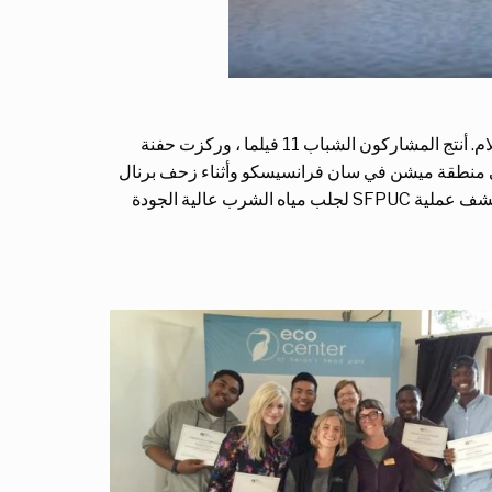
في صيف 2016 ، استضافت BAVC 14 مراهقًا في برنامج التدريب على صناعة الأفلام. أنتج المشاركون الشباب 11 فيلما ، وركزت حفنة
 منطقة ميشن في سان فرانسيسكو وأثناء زحف برنال
، الذي يستكشف عملية SFPUC لجلب مياه الشرب عالية الجودة