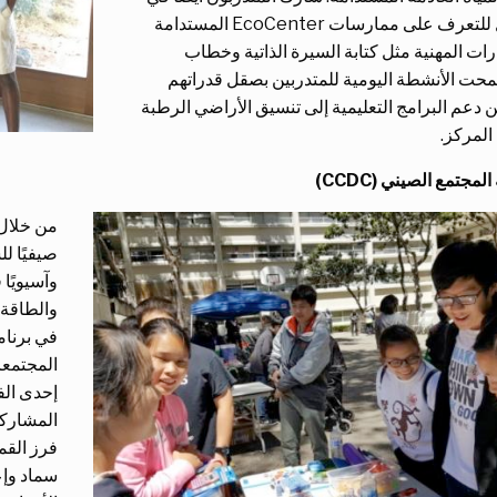
ورش عمل للتعرف على ممارسات EcoCenter المستدامة
رات المهنية مثل كتابة السيرة الذاتية وخطاب
محت الأنشطة اليومية للمتدربين بصقل قدراتهم
من دعم البرامج التعليمية إلى تنسيق الأراضي الرطبة
المركز.
مجتمع الصيني (CCDC)
وآسيويًا 
والطاقة 
في برنام
المجتمعا
فرز القم
سماد وإع