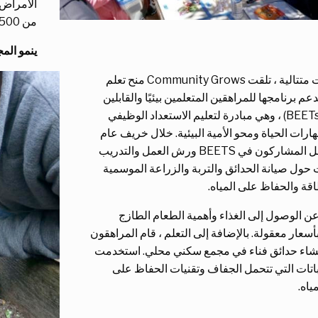
الأمراض 
من 500 من أعضاء المجتمع.
ينمو الم
لعدة سنوات متتالية ، تلقت Community Grows منح تعلم
م برنامجها للمراهقين المتعلمين بيئيًا والقابلين
للتوظيف (BEETs) ، وهي مبادرة لتعليم الاستعداد الوظيفي
رات الحياة ومحو الأمية البيئية. خلال خريف عام
2016 ، أكمل المشاركون في BEETS ورش العمل والتدريب
 حول صيانة الحدائق والتربة والزراعة الموسمية
قة والحفاظ على المياه.
عن الوصول إلى الغذاء وأهمية الطعام الطازج
سعار معقولة. بالإضافة إلى التعلم ، قام المراهقون
شاء حدائق فناء في مجمع سكني محلي. استخدمت
باتات التي تتحمل الجفاف وتقنيات الحفاظ على
ياه.