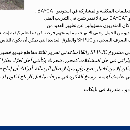
من خلال التعليمات المكثفة والمشاركة في استوديو BAYCAT ،
تعلم متدربو BAYCAT خبرة لا تقدر بثمن في التدريب الفني
كان المتدربون مسؤولين عن تطوير العديد من
يو من الحمل وحتى الانتهاء ، مما يمنحهم فرصة فريدة لتعلم كيفية إنشاء
والطرق العديدة التي يمكن أن يكون للناس بها تأثير إيجابي مجتمعاتهم.
كان العمل على مشروع SFPUC رائعًا! ساعدني تحرير ثلاثة مق
هاراتي في حل المشكلات كمحرر. شعرتُ وكأنني أحل لغزًا، نظرًا ل
ني تعلمتُ أهمية ترسيخ الفكرة في مرحلة ما قبل الإنتاج ليكون لديك 
دو ، متدربة في بايكات