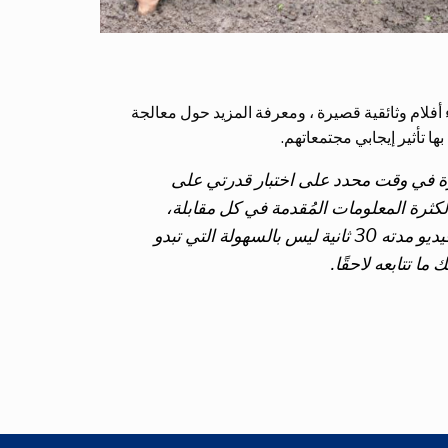
 أفلام وثائقية قصيرة ، ومعرفة المزيد حول معالجة
اطع فيديو قصيرة في وقت محدد على اختبار قدرتي على
كثرة المعلومات المُقدمة في كل مقابلة،
لكننا لم نتمكن إلا من اختيار بضع ثوانٍ منها لإيصال الرسالة. أدركتُ أن إنتاج فيديو مدته 30 ثانية ليس بالسهولة التي تبدو
ما تتابعه لاحقًا.