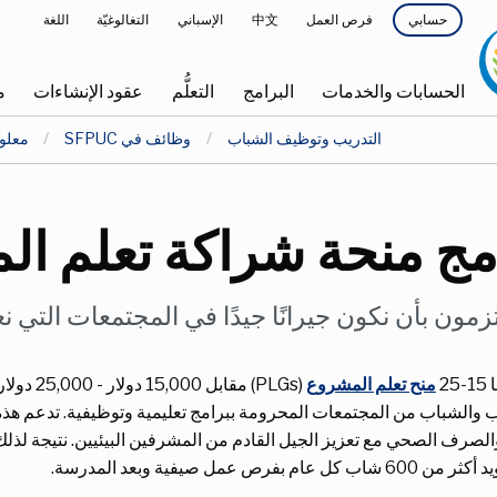
أعلى
فرص العمل
中文
الإسباني
التغالوغيّة
اللغة
حسابي
واجهة
القائمة
الحسابات والخدمات
البرامج
التعلُّم
عقود الإنشاءات
م
التصفح
التدريب وتوظيف الشباب
وظائف في SFPUC
معلو
الرئيسية
مج منحة شراكة تعلم ا
مون بأن نكون جيرانًا جيدًا في المجتمعات التي ن
25
منح تعلم المشروع
(PLGs) م
ب والشباب من المجتمعات المحرومة ببرامج تعليمية وتوظيفية. تدعم هذه 
والصرف الصحي مع تعزيز الجيل القادم من المشرفين البيئيين. نتيجة لذل
 عام بفرص عمل صيفية وبعد المدرسة.