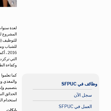
المشروع لدع
للشباب ومها
التي تركزت
وكفاءة الطا
كما تعلموا 
والمغذي وبأ
keyboard_arrow_left
وظائف في SFPUC
بتصميم وإن
الحدائق الن
سجل الآن
استخدام الم
العمل في SFPUC
بايكات