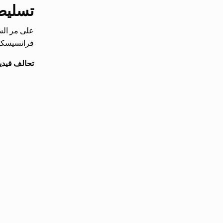
تسليط 
على مر الس
فرانسيسكو. 
تحالف فيديو م