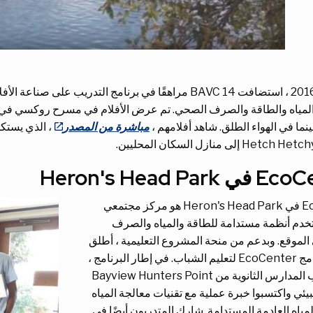
لمياه والطاقة والصرف الصحي. تم عرض الأفلام في مسرح روكسي في
ما في الهواء الطلق. شاهد أفلامهم ،
مباشرة من المصدر
Heron's Head Par
EcoCenter في Heron's Head Park هو مركز مجتمعي
خدم أنظمة مستدامة للطاقة والمياه والصرف
لموقع. وبدعم من منحة المشروع التعليمية ، أطلق
المركز برنامج EcoCenter لتعليم الشباب. في إطار البرنامج ،
درس طلاب المدارس الثانوية من Bayview Hunters Point
يئي واكتسبوا خبرة عملية مع تقنيات معالجة المياه
مياه العادمة المستدامة. شارك المتدربون أيضًا في