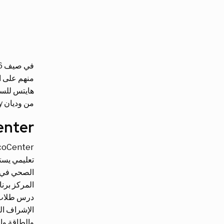
منهم على ا
هايتس للسين
من وديان Hetch Hetchy إلى منازل السكان المحليين.
EcoCenter في k
تعليمي يست
الصحي في ا
الإشراف الب
والطاقة وال