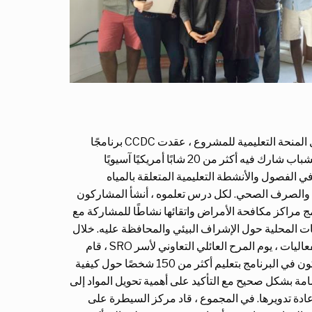
من خلال المنحة التعليمية للمشروع ، عقدت CCDC برنامجًا
صيفيًا للشباب شارك فيه أكثر من 20 شابًا أمريكيًا آسيويًا
في الفصول والأنشطة التعليمية المتعلقة بالمياه
والصرف الصحي. لكل درس تعلموه ، أنشأ المشاركون
ج مراكز مكافحة الأمراض واتقائها نشاطًا للمشاركة مع
ت المحلية حول الإشراف البيئي والمحافظة عليه. خلال
إحدى الفعاليات ، يوم المرح العائلي التعاوني لأسر SRO ، قام
المشاركون في البرنامج بتعليم أكثر من 150 شخصًا حول كيفية
امة بشكل صحيح مع التأكيد على أهمية تحويل المواد إلى
ادة تدويرها. في المجموع ، قاد مركز السيطرة على