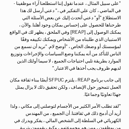
"على سبيل المثال ، عندما نقول إننا استطلعنا آراء موظفينا -
في الماضي ، كان علي التفكير في ،" دعني أرسل لك هذا
الاستطلاع "أو" دعني أتحدث إليك عن بعض الأسئلة التي
طرحناها للحصول على إحساس بمكان وجود أهلنا. والآن ،
يمكنك الوصول إلى [REAP] وفي الملحق ، يظهر لك في الواقع
الاستبيان الذي طلبناه من الأشخاص ويمكنك تكييفه وفقًا
لمؤسستك أو وضعك الخاص ، "أوضح لام. "نريد أن نسمع من
الناس للتأكد من أنه يمكننا وضع السياسات والإجراءات وتوزيع
الموارد بطريقة تلبي احتياجات الجميع ، لا سيما أولئك الذين
لديهم ظروف يجب أخذها في الاعتبار."
إلى جانب برنامج REAP ، يلتزم SFPUC أيضًا ببناء ثقافة مكان
العمل تتمحور حول الإنصاف ، ولكن تحقيق ذلك لا يزال يمثل
جهدًا تعاونيًا وجماعيًا.
"لقد تطلب الأمر الكثير من الأجسام لتوصلني إلى مكاني ، ولذا
أريد أن أدمج ذلك في ثقافتنا. أن الجميع ، من المهندس
الكهربائي في السلطة إلى الشخص المالي ، يفكر ويدرك في
من يوظفون ، ومن هم مجموعتهم ، وكيف يقومون بتربية