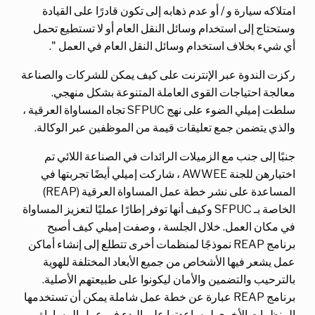
امتلاكه سيارة و / أو عدم ذهابه إلى تكون قادرًا على القيادة
وستحتاج إلى استخدام وسائل النقل العام أو لا تستطيع تحمل
أي شيء بخلاف استخدام وسائل النقل العام في العمل ".
ركزت الندوة عبر الإنترنت على كيف يمكن للشركات والصناعة
معالجة احتياجات القوى العاملة المتنوعة بشكل منهجي.
سلطت إميلي الضوء على نهج SFPUC تجاه المساواة العرقية ،
والذي يتضمن جمع تعليقات قيمة من الموظفين عبر الوكالة.
جنبًا إلى جنب مع الزميلات الرائدات في الصناعة اللائي تم
اختيارهن للجنة AWWEE ، شاركت إميلي أيضًا تجربتها في
المساعدة على نشر خطة عمل المساواة العرقية (REAP)
الخاصة بـ SFPUC وكيف أنها توفر إطارًا عمليًا لتعزيز المساواة
في مكان العمل. خلال الجلسة ، وصفت إميلي كيف أصبح
برنامج REAP نموذجًا لمنظمات أخرى تتطلع إلى إنشاء أماكن
عمل يشعر فيها الأشخاص من جميع الأبعاد المختلفة للهوية
بالترحيب والتضمين والأمان ليكونوا على طبيعتهم الأصلية.
برنامج REAP عبارة عن خطة عمل شاملة يمكن أن تستخدمها
المنظمات الأخرى لمساعدتها على البدء في عمل المساواة