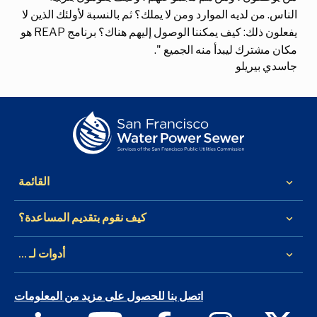
الناس. من لديه الموارد ومن لا يملك؟ ثم بالنسبة لأولئك الذين لا
يفعلون ذلك: كيف يمكننا الوصول إليهم هناك؟ برنامج REAP هو
مكان مشترك ليبدأ منه الجميع ".
جاسدي بيريلو
القائمة
keyboard_arrow_down
كيف نقوم بتقديم المساعدة؟
keyboard_arrow_down
أدوات لـ ...
keyboard_arrow_down
اتصل بنا للحصول على مزيد من المعلومات
X
إنستغرام
فيسبوك
يوتيوب
لينكد إن