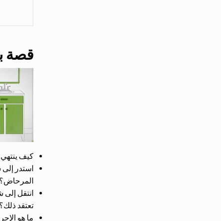
قصة بر
كيف ينتهي 
استدر إلى ش
المرحاض؟ 
انتقل إلى ش
تعتقد ذلك
ما هو الإج