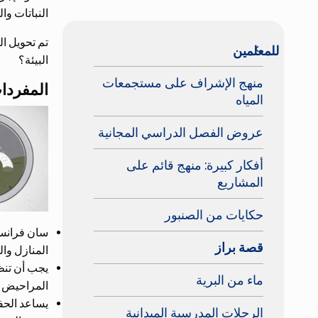
النباتات و
تم تحويل ال
keyboard_arrow_left
للمعلمين
البيئة؟
منهج الإشراف على مستجمعات
المفردا
المياه
عروض الفصل الدراسي المجانية
أفكار كبيرة: منهج قائم على
المشاريع
حكايات من الصنبور
سان فرانس
قصة براز
المنازل وا
يجب أن تنظ
ماء من البرية
المراحيض و
يساعد الحفا
الرحلات المدرسية الميدانية