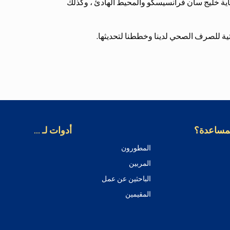
ية خليج سان فرانسيسكو والمحيط الهادئ ، وكذلك
تية للصرف الصحي لدينا وخططنا لتحديثها.
لمساعدة؟
أدوات لـ ...
المطورون
المربين
الباحثين عن عمل
المقيمين