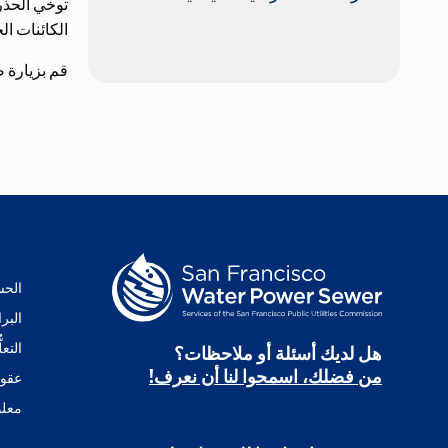
توخي الحذر
الكائنات ال
قم بزيارة 
الحس
البر
التعلُ
هل لديك أسئلة أو ملاحظات؟
من فضلك، اسمحوا لنا أن نعرف!
عقود
معلو