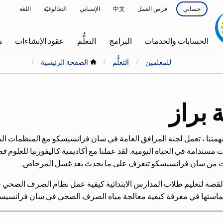
أعلى
فرص العمل
中文
الإسباني
التغالوغيّة
اللغة
حسابي
واجهة
القائمة
الحسابات والخدمات
البرامج
التعلُّم
عقود الإنشاءات
م
التصفح
للمعلمين
التعلُّم
الصفحة الرئيسية
الرئيسية
براز
متنا ، تعمل لجنة المرافق العامة في سان فرانسيسكو مع المنظمات المجت
ت مستدامة في الحياة اليومية. لقد عملنا مع أكاديمية كاليفورنيا للعلوم
قص
من سان فرانسيسكو تتعرف على ما يحدث بعد غسل المرحاض.
لقصة لتعليم طلاب المدارس الابتدائية كيفية عمل نظام الصرف الصحي
استها في معرفة كيفية معالجة مياه الصرف الصحي في سان فرانسيسك