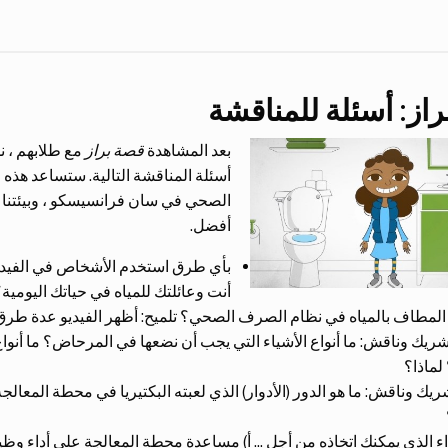
از: أسئلة للمناقشة
بعد المشاهدة
قصة براز
مع طلابهم ، ن
أسئلة المناقشة التالية. ستساعد هذه 
الصحي في سان فرانسيسكو ، وبيئتنا وا
أفضل.
بأي طرق استخدم الأشخاص في الفيديو
أنت وعائلتك للمياه في حياتك اليومية
المطاف بالمياه في نظام الصرف الصحي؟ تلميح: أظهر الفيديو عدة طرق 
ريك وناقش: ما أنواع الأشياء التي يجب أن نضعها في المرحاض؟ ما أنواع ا
لماذا؟
ريك وناقش: ما هو الدور (الأدوار) الذي لعبته البكتيريا في محطة المعالج
؟
راء الذي يمكنك اتخاذه من أجل ... أ) مساعدة محطة المعالجة على أداء