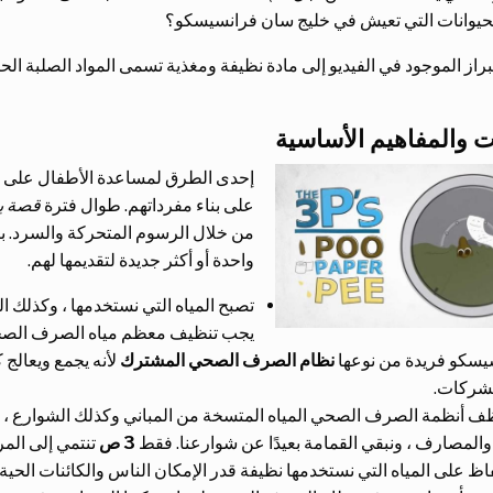
الحيوانات التي تعيش في خليج سان فرانسيسكو؟
براز الموجود في الفيديو إلى مادة نظيفة ومغذية تسمى المواد الصلبة الح
ت والمفاهيم الأساسية
إحدى الطرق لمساعدة الأطفال على الت
على بناء مفرداتهم. طوال فترة
قصة بر
من خلال الرسوم المتحركة والسرد. بنا
واحدة أو أكثر جديدة لتقديمها لهم.
تصبح المياه التي نستخدمها ، وكذلك ا
يجب تنظيف معظم مياه الصرف الصحي ق
يسكو فريدة من نوعها
نظام الصرف الصحي المشترك
لأنه يجمع ويعالج 
لشركات.
ف أنظمة الصرف الصحي المياه المتسخة من المباني وكذلك الشوارع ، 
المصارف ، ونبقي القمامة بعيدًا عن شوارعنا. فقط
3 ص
تنتمي إلى الم
ظ على المياه التي نستخدمها نظيفة قدر الإمكان الناس والكائنات الحية