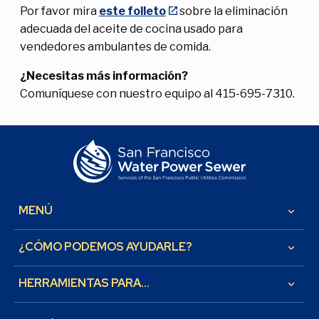
Por favor mira
este folleto
sobre la eliminación
adecuada del aceite de cocina usado para
vendedores ambulantes de comida.
¿Necesitas más información?
Comuníquese con nuestro equipo al 415-695-7310.
MENÚ
keyboard_arrow_down
¿CÓMO PODEMOS AYUDARLE?
keyboard_arrow_down
HERRAMIENTAS PARA...
keyboard_arrow_down