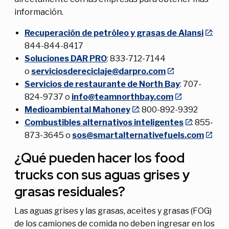
información.
Recuperación de petróleo y grasas de Alansi
:
844-844-8417
Soluciones DAR PRO
: 833-712-7144
o
serviciosdereciclaje@darpro.com
Servicios de restaurante de North Bay
: 707-
824-9737 o
info@teamnorthbay.com
Medioambiental Mahoney
: 800-892-9392
Combustibles alternativos inteligentes
: 855-
873-3645 o
sos@smartalternativefuels.com
¿Qué pueden hacer los food
trucks con sus aguas grises y
grasas residuales?
Las aguas grises y las grasas, aceites y grasas (FOG)
de los camiones de comida no deben ingresar en los