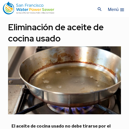
Saltar
Saltar
search
al
al
Menú
menu
contenido
contenido
principal
principal
Eliminación de aceite de
cocina usado
El aceite de cocina usado no debe tirarse por el