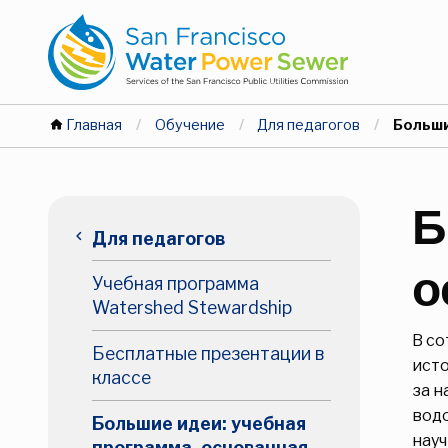
Перейти
Перейти
к
к
основному
основному
содержанию
содержанию
Вы
Главная
Обучение
Для педагогов
Текущи
Больши
здесь
Основная
Б
keyboard_arrow_left
Для педагогов
навигация
о
Учебная программа
Уровень
Watershed Stewardship
В со
2
Бесплатные презентации в
исто
классе
за 
водо
Большие идеи: учебная
науч
программа, основанная