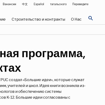
Вакансии
中文
Español
тагальского
Переведите
search
ние
Строительство и контракты
О Нас
ная программа,
ктах
FPUC создал «Большие идеи», которые служат
м, учителей и школ. Идея книги возникла из-
кологов и обеспечению системы
ов K-12. Большие идеи согласованы с