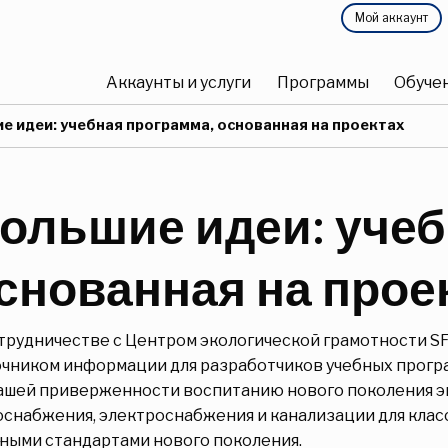
Главное
Мой аккаунт
Главное
меню
Аккаунты и услуги
Программы
Обуче
меню
й:
е идеи: учебная программа, основанная на проектах
ольшие идеи: учеб
снованная на прое
трудничестве с Центром экологической грамотности S
чником информации для разработчиков учебных програм
нашей приверженности воспитанию нового поколения э
снабжения, электроснабжения и канализации для класс
ными стандартами нового поколения.