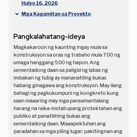
Hulyo 16, 2026
Mga Kagamitan sa Proyekto
Pangkalahatang-ideya
Magkakaroon ng kaunting ingay mula sa
konstruksyon sa oras ng trabaho mula 7:00 ng
umaga hanggang 5:00 ng hapon. Ang
sementadong daan sa paligid ng labas ng
imbakan ng tubig ay mananatiling bukas
habang ginagawa ang konstruksyon. May ilang
bahagi ng pagkukumpuni ng kongkreto kung
saan maaaring may mga pansamantalang
harang na naka-install upang protektahan ang
publiko at panatilihing bukas ang
sementadong daan. Maaapektuhan ang
paradahan sa mga piling lugar; pakitingnan ang