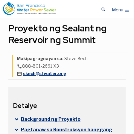
Skip
Skip
search
to
to
Menu
menu
main
main
content
content
Proyekto ng Sealant ng
Reservoir ng Summit
Makipag-ugnayan sa:
Steve Kech
888-801-2661 X3
phone
skech@sfwater.org
mail_outline
Detalye
Background ng Proyekto
Pagtanaw sa Konstruksyon hanggang