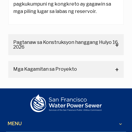
pagkukumpuni ng kongkreto ay gagawin sa
mga piling lugar sa labas ng reservoir.
Pagtanaw sa Konstruksyon hanggang Hulyo 16,
2026
Mga Kagamitan sa Proyekto
MENU
keyboard_arrow_down