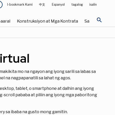
I-bookmark Kami
中文
Espanyol
tagalog
isalin
search
aaral
Konstruksiyon at Mga Kontrata
Sa
rtual
kikita mo na ngayon ang iyong sarili sa labas sa
nel na nagpapanatili sa lahat ng agos.
desktop, tablet, o smartphone at dalhin ang iyong
scroll pababa at piliin ang iyong mga paboritong
ery sa ibaba na gusto mong gamitin.