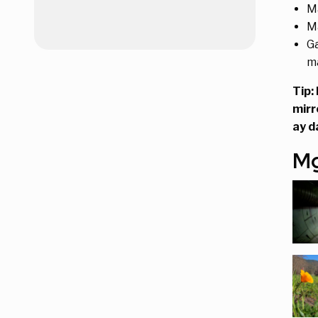
Ma
Ma
Ga
m
Tip:
mirr
ay d
Mg