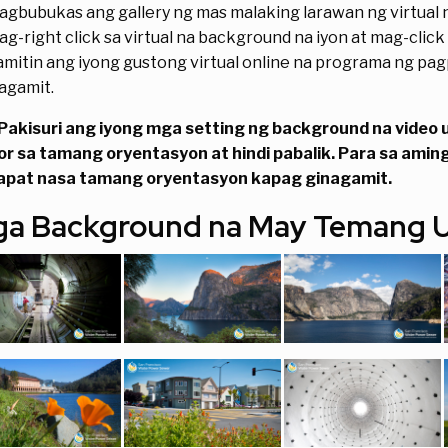
gbubukas ang gallery ng mas malaking larawan ng virtual 
g-right click sa virtual na background na iyon at mag-click
mitin ang iyong gustong virtual online na programa ng pa
agamit.
 Pakisuri ang iyong mga setting ng background na video
or sa tamang oryentasyon at hindi pabalik. Para sa amin
apat nasa tamang oryentasyon kapag ginagamit.
a Background na May Temang Ut