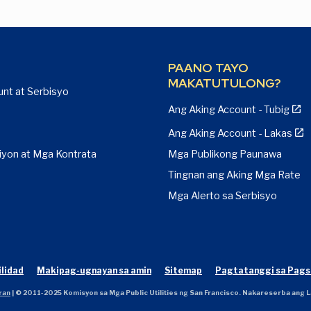
PAANO TAYO
MAKATUTULONG?
nt at Serbisyo
Ang Aking Account - Tubig
Ang Aking Account - Lakas
iyon at Mga Kontrata
Mga Publikong Paunawa
Tingnan ang Aking Mga Rate
Mga Alerto sa Serbisyo
ilidad
Makipag-ugnayan sa amin
Sitemap
Pagtatanggi sa Pags
ran
| © 2011-2025 Komisyon sa Mga Public Utilities ng San Francisco. Nakareserba ang L