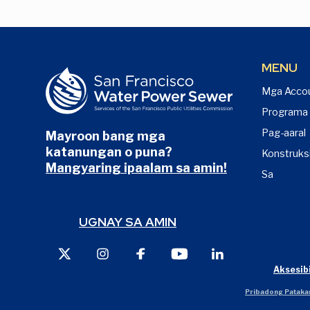
MENU
Mga Accou
Programa
Pag-aaral
Mayroon bang mga
katanungan o puna?
Konstruks
Mangyaring ipaalam sa amin!
Sa
UGNAY SA AMIN
X
Instagram
Facebook
Youtube
LinkedIn
Aksesib
Pribadong Pataka