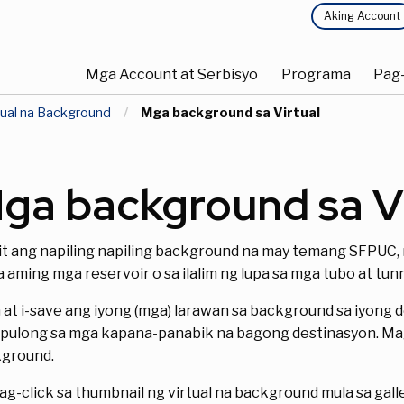
Nangungunang
Aking Account
Main
Menu
Mga Account at Serbisyo
Programa
Pag-
nabigasyon
tual na Background
Kasalukuyan:
Mga background sa Virtual
ga background sa Vi
t ang napiling napiling background na may temang SFPUC, ma
sa aming mga reservoir o sa ilalim ng lupa sa mga tubo at tun
in at i-save ang iyong (mga) larawan sa background sa iyong 
pulong sa mga kapana-panabik na bagong destinasyon. Mag-
ground.
g-click sa thumbnail ng virtual na background mula sa gall