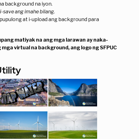
na background na iyon.
i-save ang imahe bilang
.
gpupulong at i-upload ang background para
 upang matiyak na ang mga larawan ay naka-
g mga virtual na background, ang logo ng SFPUC
ility