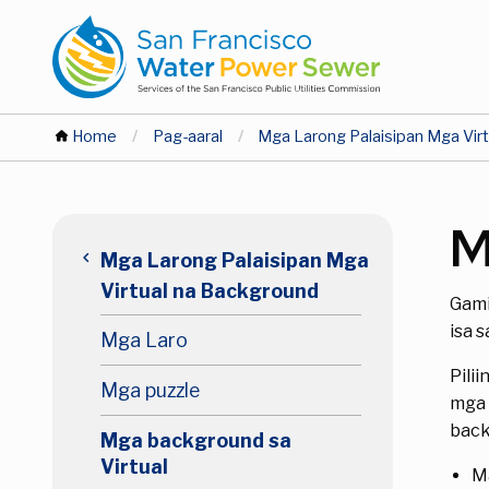
Skip
Skip
to
to
main
main
content
content
Ikaw
Home
Pag-aaral
Mga Larong Palaisipan Mga Vir
ay
Pangunahing
M
dito
keyboard_arrow_left
Mga Larong Palaisipan Mga
nabigasyon
Virtual na Background
Gami
Antas
isa 
Mga Laro
Pili
2
Mga puzzle
mga 
back
Mga background sa
Virtual
Ma