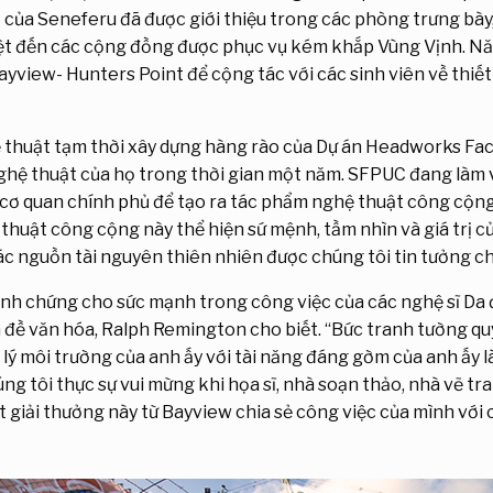
t của Seneferu đã được giới thiệu trong các phòng trưng bày,
 biệt đến các cộng đồng được phục vụ kém khắp Vùng Vịnh. 
Bayview- Hunters Point để cộng tác với các sinh viên về thiế
 thuật tạm thời xây dựng hàng rào của Dự án Headworks Faci
ghệ thuật của họ trong thời gian một năm. SFPUC đang làm vi
c cơ quan chính phủ để tạo ra tác phẩm nghệ thuật công cộn
 thuật công cộng này thể hiện sứ mệnh, tầm nhìn và giá trị
c nguồn tài nguyên thiên nhiên được chúng tôi tin tưởng c
minh chứng cho sức mạnh trong công việc của các nghệ sĩ Da
n đề văn hóa, Ralph Remington cho biết. “Bức tranh tường qu
lý môi trường của anh ấy với tài năng đáng gờm của anh ấy là
úng tôi thực sự vui mừng khi họa sĩ, nhà soạn thảo, nhà vẽ tr
t giải thưởng này từ Bayview chia sẻ công việc của mình với 