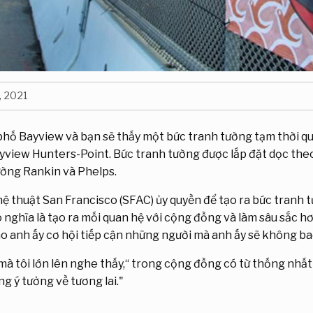
, 2021
phố Bayview và bạn sẽ thấy một bức tranh tường tạm thời quy
ayview Hunters-Point. Bức tranh tường được lắp đặt dọc the
ường Rankin và Phelps.
 thuật San Francisco (SFAC) ủy quyền để tạo ra bức tranh
 nghĩa là tạo ra mối quan hệ với cộng đồng và làm sâu sắc 
o anh ấy cơ hội tiếp cận những người mà anh ấy sẽ không ba
mà tôi lớn lên nghe thấy,“ trong cộng đồng có từ thống nhất 
g ý tưởng về tương lai."