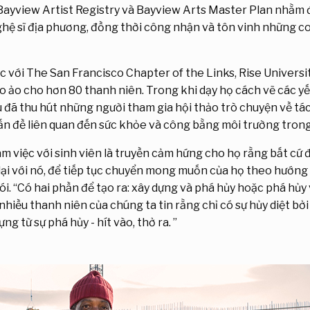
Bayview Artist Registry và Bayview Arts Master Plan nhằm
hệ sĩ địa phương, đồng thời công nhận và tôn vinh những con 
ác với The San Francisco Chapter of the Links, Rise Univers
o ảo cho hơn 80 thanh niên. Trong khi dạy họ cách vẽ các yế
đã thu hút những người tham gia hội thảo trò chuyện về tác
vấn đề liên quan đến sức khỏe và công bằng môi trường tro
àm việc với sinh viên là truyền cảm hứng cho họ rằng bất cứ 
ở lại với nó, để tiếp tục chuyển mong muốn của họ theo hướn
i. “Có hai phần để tạo ra: xây dựng và phá hủy hoặc phá hủy
hiều thanh niên của chúng ta tin rằng chỉ có sự hủy diệt bởi v
ựng từ sự phá hủy - hít vào, thở ra. ”