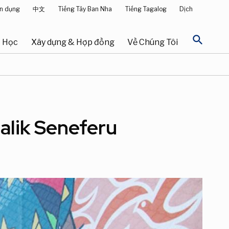
n dụng
中文
Tiếng Tây Ban Nha
Tiếng Tagalog
Dịch
search
Học
Xây dựng & Hợp đồng
Về Chúng Tôi
alik Seneferu