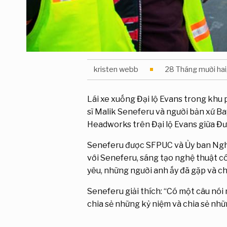
kristen webb
28 Tháng mười hai
Lái xe xuống Đại lộ Evans trong khu 
sĩ Malik Seneferu và người bản xứ B
Headworks trên Đại lộ Evans giữa Đ
Seneferu được SFPUC và Ủy ban Nghệ
với Seneferu, sáng tạo nghệ thuật có
yêu, những người anh ấy đã gặp và ch
Seneferu giải thích: “Có một câu nói 
chia sẻ những kỷ niệm và chia sẻ nhữn