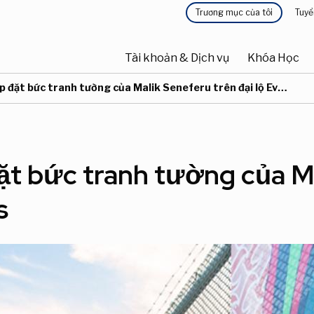
Thực
Tuyể
Trương mục của tôi
Điều
đơn
Tài khoản & Dịch vụ
Khóa Học
hướng
 đặt bức tranh tường của Malik Seneferu trên đại lộ Evans
chính
ặt bức tranh tường của M
s