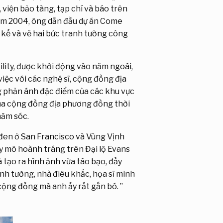
 viện bảo tàng, tạp chí và báo trên
Năm 2004, ông dẫn đầu dự án Come
t kế và vẽ hai bức tranh tường công
lity, được khởi động vào năm ngoái,
ệc với các nghệ sĩ, cộng đồng địa
g phản ánh đặc điểm của các khu vực
 của cộng đồng địa phương đồng thời
hăm sóc.
 đen ở San Francisco và Vùng Vịnh
y mô hoành tráng trên Đại lộ Evans
 tạo ra hình ảnh vừa táo bạo, đầy
anh tường, nhà điêu khắc, họa sĩ minh
cộng đồng mà anh ấy rất gắn bó. ”