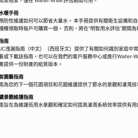
商業物業，僅在 Water-Wise 評估期間可用。
水暖手冊
預防性維護如何可以節省大量水。 本手冊提供有關衛生設備和自
櫃檯領取時每戶可購買一個。 否則，將在“明智用水評估”期間
指南
PUC洩漏指南（中文）（西班牙文）提供了有關如何識別家庭中
看或下載該指南，也可以在我們的客戶服務中心或進行Water-
產提供一份財產的紙質版本。
智園藝指南
南為您的下一個花園項目和花園維護提供了節水的景觀和灌溉技
續景觀維護指南
南旨在為維護低用水景觀和確定如何提高灌溉系統效率提供有用