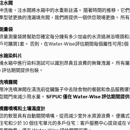
注水閥
沖洗後，注水閥將水箱中的水重新註滿。 隨著時間的推移，它們
準型號更換的洩漏填充閥，我們將提供一個供您現場更換。 所
測量袋
流量測量袋將幫助您確定每分鐘有多少加侖的水流過淋浴噴頭和水
戶可購買1套。 否則，在Water-Wise評估期間每個屬性可用1個
水箱染料片
桶水箱中進行染料測試可以識別昂貴且浪費的無聲洩漏。 所有屬性
se 評估期間提供包裝。
洗噴霧閥
預沖洗噴淋閥在清洗前從臟盤子中去除食物的餐館和食品服務運
型閥門來減少用水量。
SFPUC 僅在 Water-Wise 評估期間提
噴霧噴嘴和土壤濕度計
您的軟管具有自動關閉噴嘴，從而減少室外水資源浪費。 便攜
住宅和少於 10 個住宅單元的多戶住宅：客戶服務中心提貨或在 Wat