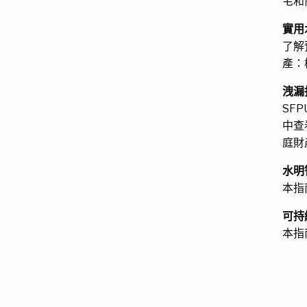
宅和
實用
了解
產：
洩漏
SF
中查
庭財
水明
本指
可持
本指