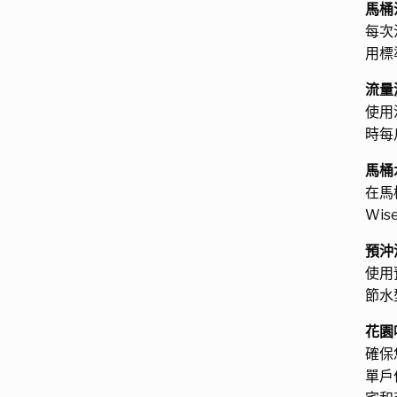
馬桶
每次
用標
流量
使用
時每
馬桶
在馬
Wi
預沖
使用
節水
花園
確保
單戶