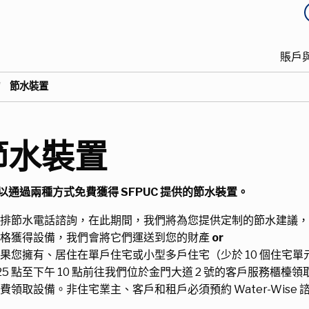
頂
主
部
賬戶
導
菜
當前：
節水裝置
航
單
節水裝置
以通過兩種方式免費獲得 SFPUC 提供的節水裝置。
排節水電話諮詢，在此期間，我們將為您提供定制的節水建議，
資格獲得設備，我們會將它們運送到您的財產
or
果您擁有、居住在單戶住宅或小型多戶住宅（少於 10 個住宅
25 點至下午 10 點前往我們位於金門大道 2 號的客戶服務
費領取設備。非住宅業主、客戶和租戶必須預約 Water-Wise