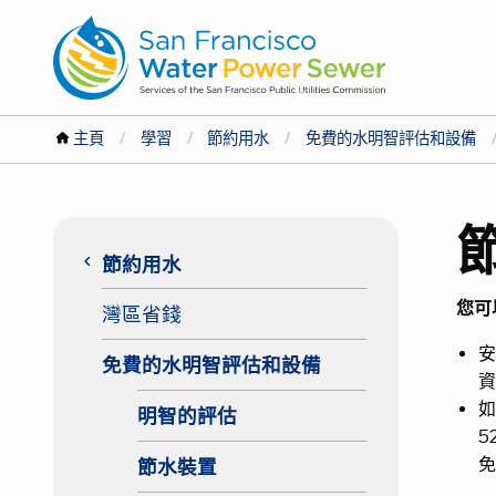
跳
跳
到
到
主
主
要
要
內
內
容
容
你
主頁
學習
節約用水
免費的水明智評估和設備
在
主
這
keyboard_arrow_left
節約用水
導
裡
您可
灣區省錢
航
安
免費的水明智評估和設備
2
如
明智的評估
5
級
免
節水裝置