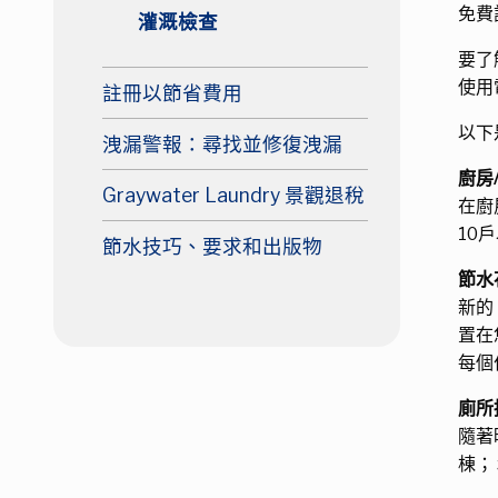
免費
灌溉檢查
要了
使用
註冊以節省費用
以下
洩漏警報：尋找並修復洩漏
廚房
Graywater Laundry 景觀退稅
在廚
10
節水技巧、要求和出版物
節水
新的
置在
每個
廁所
隨著
棟；