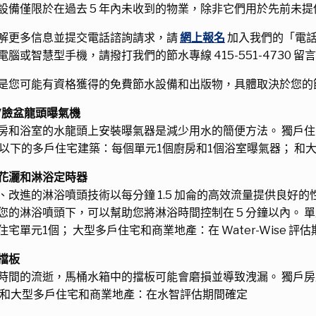
設備僅限於在過去 5 年內未收到的物業，除非它們用於先前未
解更多信息並提交電話諮詢請求，請
網上報名
加入我們的「電話
電腦或智慧型手機，請撥打我們的節水專線 415-551-4730
是您可能有資格獲得的免費節水設備和出版物，具體取決於您的
/臉盆龍頭曝氣機
房和浴室的水龍頭上安裝曝氣器是減少用水的簡便方法。 獨戶住
戶以下的多戶住宅建築：每個單元1個廚房和1個浴室曝氣器； 
花灑和淋浴定時器
、改進的淋浴噴頭技術以每分鐘 1.5 加侖的高效流量提供良好
您的淋浴噴頭下，可以幫助您將淋浴時間控制在 5 分鐘以內。 單
住宅單元1個； 大型多戶住宅和商業地產：在 Water-Wise 評
擋板
時間的流逝，馬桶水箱中的擋板可能會磨損並導致洩漏。 獨戶房屋
 和大型多戶住宅和商業地產：在水智評估期間確定