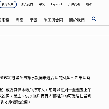
加入我們
中文
Español
菲律賓語
翻譯
我的帳戶
search
與服務
專案
學習
施工與合同
關於我們
並確定哪些免費節水設備最適合您的財產。 如果您有
單元）或為其供水帳戶持有人，您可以在周一至週五上午
櫃檯領取設備。業主、供水帳戶持有人和租戶均可憑居住證明
 諮詢才能領取設備。