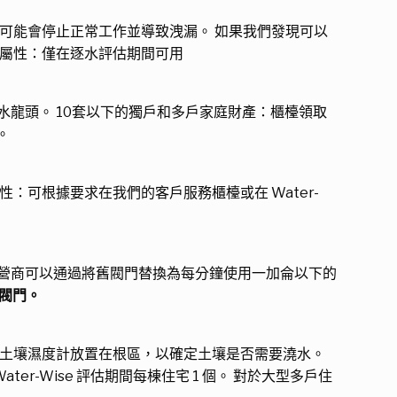
可能會停止正常工作並導致洩漏。 如果我們發現可以
有屬性：僅在逐水評估期間可用
龍頭。 10套以下的獨戶和多戶家庭財產：櫃檯領取
。
：可根據要求在我們的客戶服務櫃檯或在 Water-
營商可以通過將舊閥門替換為每分鐘使用一加侖以下的
供閥門。
式土壤濕度計放置在根區，以確定土壤是否需要澆水。
er-Wise 評估期間每棟住宅 1 個。 對於大型多戶住