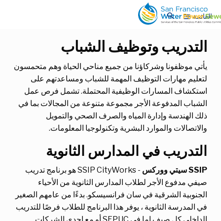
انتقل
انتقل
search
إلى
إلى
القائمة
menu
المحتوى
المحتوى
الرئيسي
الرئيسي
التدريب وتوظيف الشباب
يأتي موظفونا وشركاؤنا من جميع مناحي الحياة وهم متحمسون
لتعليم مهارات التوظيف المهمة للشباب ومساعدتهم على
استكشاف المسارات الوظيفية المحتملة. تشمل فرص عمل
الشباب المدفوعة الأجر مجموعة متنوعة من المجالات بما في
ذلك الهندسة وإدارة المياه والصرف الصحي والتمويل
والاتصالات والموارد البشرية وتكنولوجيا المعلومات.
التدريب في المدارس الثانوية
SSIP سيتي ووركس
- SSIP CityWorks هو برنامج تدريب
صيفي مدفوع الأجر لطلاب المدارس الثانوية من الأحياء
الجنوبية الشرقية في سان فرانسيسكو. بدءًا من عامهم الصغير
في المدرسة الثانوية ، يوفر هذا البرنامج للطلاب فرصًا للتدريب
الداخلي كل صيف إما في SFPUC أو مع إحدى الشركات