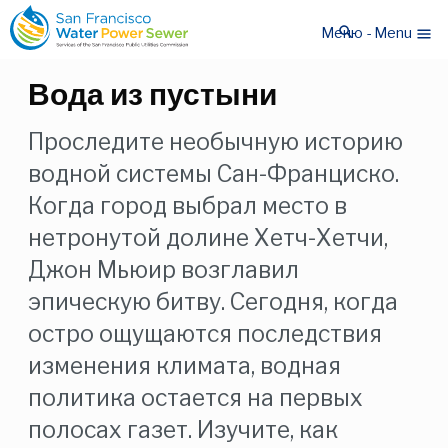
Перейти
Перейти
search
к
к
Меню - Menu
menu
основному
основному
содержанию
содержанию
Вода из пустыни
Проследите необычную историю
водной системы Сан-Франциско.
Когда город выбрал место в
нетронутой долине Хетч-Хетчи,
Джон Мьюир возглавил
эпическую битву. Сегодня, когда
остро ощущаются последствия
изменения климата, водная
политика остается на первых
полосах газет. Изучите, как