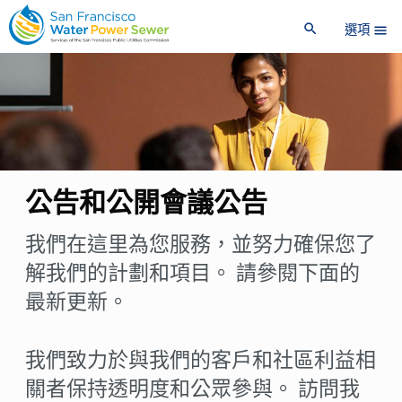
跳
跳
search
到
到
選項
menu
主
主
要
要
內
內
容
容
公告和公開會議公告
我們在這里為您服務，並努力確保您了
解我們的計劃和項目。 請參閱下面的
最新更新。
我們致力於與我們的客戶和社區利益相
關者保持透明度和公眾參與。 訪問我