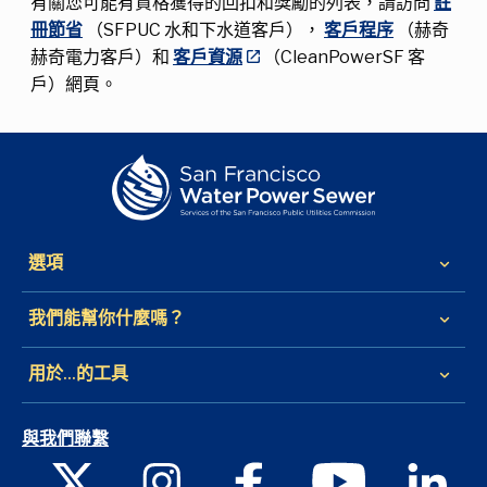
有關您可能有資格獲得的回扣和獎勵的列表，請訪問
註
冊節省
（SFPUC 水和下水道客戶），
客戶程序
（赫奇
赫奇電力客戶）和
客戶資源
（CleanPowerSF 客
戶）網頁。
選項
keyboard_arrow_down
我們能幫你什麼嗎？
keyboard_arrow_down
用於...的工具
keyboard_arrow_down
與我們聯繫
X
Instagram
Facebook
Youtube
Link