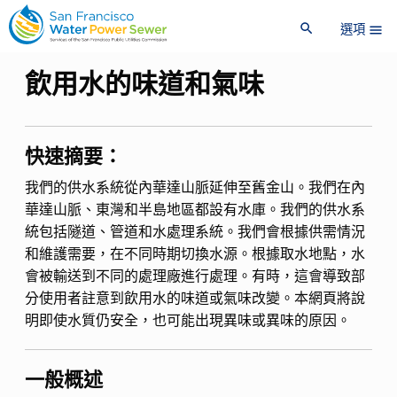
跳
跳
search
到
到
選項
menu
主
主
要
要
飲用水的味道和氣味
內
內
容
容
快速摘要：
我們的供水系統從內華達山脈延伸至舊金山。我們在內
華達山脈、東灣和半島地區都設有水庫。我們的供水系
統包括隧道、管道和水處理系統。我們會根據供需情況
和維護需要，在不同時期切換水源。根據取水地點，水
會被輸送到不同的處理廠進行處理。有時，這會導致部
分使用者註意到飲用水的味道或氣味改變。本網頁將說
明即使水質仍安全，也可能出現異味或異味的原因。
一般概述