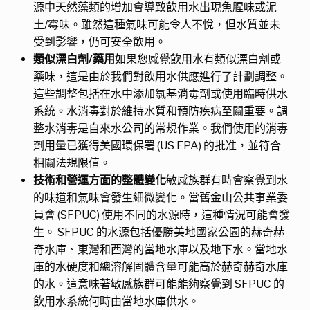
源中天然藻類的增加會導致飲用水出現魚腥味或泥
土/霉味。雖然這種氣味可能令人不悅，但水質並未
受到影響，仍可安全飲用。
類似漂白劑/藥用
如果您感覺飲用水有類似漂白劑或
藥味，這是由於我們對飲用水供應進行了計劃調整。
這些調整包括在水中添加氯基消毒劑或使用臨時供水
系統。水消毒對於維持水質和預防疾病至關重要。調
整水消毒是自來水公司的常規作業。我們使用的消毒
劑用量已獲得美國環保署 (US EPA) 的批准，並符合
相關法規限值。
技術和營運方面的整體變化
敏感族群有時會察覺到水
的味道和氣味會發生細微變化。當舊金山公共事業委
員會 (SFPUC) 使用不同的水源時，這種情況可能會發
生。 SFPUC 的水源包括優勝美地國家公園的赫奇赫
奇水庫、東灣和西灣的當地水庫以及地下水。當地水
庫的水硬度和總溶解固體含量可能高於赫奇赫奇水庫
的水。這意味著敏感族群可能能夠察覺到 SFPUC 的
飲用水系統何時由當地水庫供水。