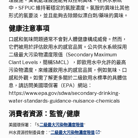
理設施。臭氧處理設施能有效控制異味。在供水系統
中，SFPUC 維持著穩定的氯胺濃度。氯胺的異味比其他
形式的氯要淡，並且能夠去除類似漂白劑/藥味的異味。
健康注意事項
口感和氣味問題通常不會對人體健康構成威脅。然而，
它們被用於評估飲用水的感官品質。公共供水系統採用
二級最大污染物濃度限值（Secondary Maximum
Clant Levels，簡稱SMCL），即飲用水中允許的最高
污染物濃度，來維護飲用水的感官品質，例如氣味、口
感和外觀。如需了解更多關於二級飲用水標準的具體信
息，請訪問美國環保署（EPA）網站：
https://www.epa.gov/sdwa/secondary-drinking-
water-standards-guidance-nuisance-chemicals
消費者資源：監管/健康
美國環保署：「S
二級最大污染物濃度限值
“
州水資源控制委員會：“
二級最大污染物濃度限值
“