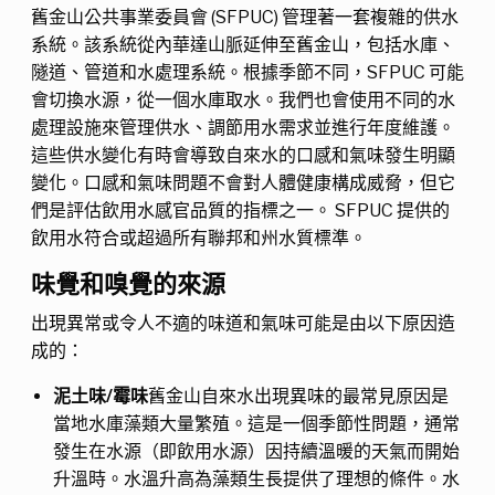
舊金山公共事業委員會 (SFPUC) 管理著一套複雜的供水
系統。該系統從內華達山脈延伸至舊金山，包括水庫、
隧道、管道和水處理系統。根據季節不同，SFPUC 可能
會切換水源，從一個水庫取水。我們也會使用不同的水
處理設施來管理供水、調節用水需求並進行年度維護。
這些供水變化有時會導致自來水的口感和氣味發生明顯
變化。口感和氣味問題不會對人體健康構成威脅，但它
們是評估飲用水感官品質的指標之一。 SFPUC 提供的
飲用水符合或超過所有聯邦和州水質標準。
味覺和嗅覺的來源
出現異常或令人不適的味道和氣味可能是由以下原因造
成的：
泥土味/霉味
舊金山自來水出現異味的最常見原因是
當地水庫藻類大量繁殖。這是一個季節性問題，通常
發生在水源（即飲用水源）因持續溫暖的天氣而開始
升溫時。水溫升高為藻類生長提供了理想的條件。水