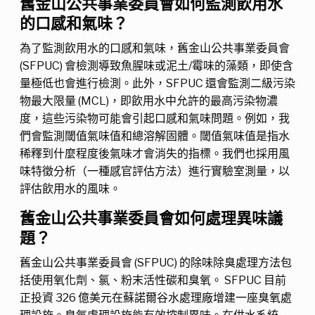
舊金山公共事業委員會如何監測飲用水
的口感和氣味？
為了監測飲用水的口感和氣味，舊金山公共事業委員會
(SFPUC) 會檢測導致魚腥味或泥土/霉味的藻類，即使含
量極低也會進行檢測。此外，SFPUC 還會監測二級污染
物最大限量 (MCL)，即飲用水中允許的最高污染物濃
度，這些污染物可能會引起口感和氣味問題。例如，我
們會監測閾值氣味值和總溶解固體。閾值氣味值是指水
稀釋到什麼程度後氣味才會消失的指標。我們也採用風
味特徵分析（一種感官評估方法）進行實驗室測量，以
評估飲用水的風味。
舊金山公共事業委員會如何處理異味議
題？
舊金山公共事業委員會 (SFPUC) 的除味除臭處理方法包
括使用氧化劑、氯、粉末活性碳和臭氧。 SFPUC 目前
正投資 326 億美元在蘇諾爾谷水處理廠增建一座臭氧處