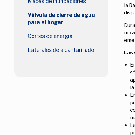
Mapas de inundaciones
la B
disp
Válvula de cierre de agua
para el hogar
Dura
move
Cortes de energía
emer
Laterales de alcantarillado
Las 
En
só
ap
la
En
pu
co
má
La
pr