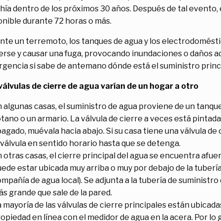
ahía dentro de los próximos 30 años. Después de tal evento, 
onible durante 72 horas o más.
nte un terremoto, los tanques de agua y los electrodomést
rse y causar una fuga, provocando inundaciones o daños a
gencia si sabe de antemano dónde está el suministro princi
válvulas de cierre de agua varían de un hogar a otro
 algunas casas, el suministro de agua proviene de un tanque 
tano o un armario. La válvula de cierre a veces está pintada 
agado, muévala hacia abajo. Si su casa tiene una válvula de 
 válvula en sentido horario hasta que se detenga.
 otras casas, el cierre principal del agua se encuentra afuer
ede estar ubicada muy arriba o muy por debajo de la tubería 
mpañía de agua local). Se adjunta a la tubería de suministro d
s grande que sale de la pared.
 mayoría de las válvulas de cierre principales están ubicadas
opiedad en línea con el medidor de agua en la acera. Por lo