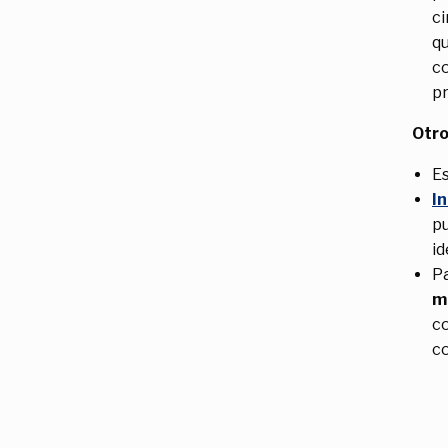
ci
qu
co
pr
Otro
E
I
p
id
Pa
m
co
co