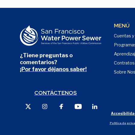
MENÚ
Cuentas y 
Programa
Aprendiza
¿Tiene preguntas o
comentarios?
Contratos
¡Por favor déjanos saber!
Sobre No
CONTÁCTENOS
X
Instagram
Facebook
YouTube
LinkedIn
Accesibilida
Política de priv