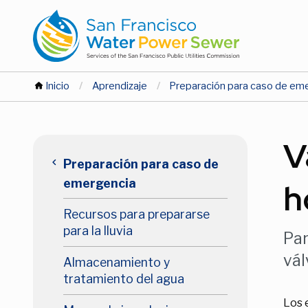
Saltar
Saltar
al
al
contenido
contenido
principal
principal
Estás
Inicio
Aprendizaje
Preparación para caso de em
aquí
Nivel
V
keyboard_arrow_left
Preparación para caso de
de
emergencia
h
navegación
Recursos para prepararse
para la lluvia
Par
principal
vál
Almacenamiento y
2
tratamiento del agua
Los 